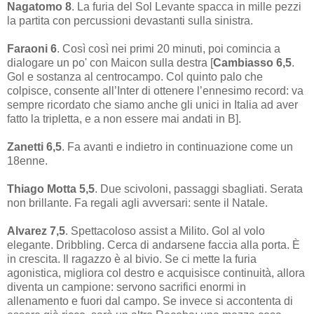
Nagatomo 8
. La furia del Sol Levante spacca in mille pezzi
la partita con percussioni devastanti sulla sinistra.
Faraoni 6
. Così così nei primi 20 minuti, poi comincia a
dialogare un po' con Maicon sulla destra [
Cambiasso 6,5
.
Gol e sostanza al centrocampo. Col quinto palo che
colpisce, consente all’Inter di ottenere l’ennesimo record: va
sempre ricordato che siamo anche gli unici in Italia ad aver
fatto la tripletta, e a non essere mai andati in B].
Zanetti 6,5
. Fa avanti e indietro in continuazione come un
18enne.
Thiago Motta 5,5
. Due scivoloni, passaggi sbagliati. Serata
non brillante. Fa regali agli avversari: sente il Natale.
Alvarez 7,5
. Spettacoloso assist a Milito. Gol al volo
elegante. Dribbling. Cerca di andarsene faccia alla porta. È
in crescita. Il ragazzo è al bivio. Se ci mette la furia
agonistica, migliora col destro e acquisisce continuità, allora
diventa un campione: servono sacrifici enormi in
allenamento e fuori dal campo. Se invece si accontenta di