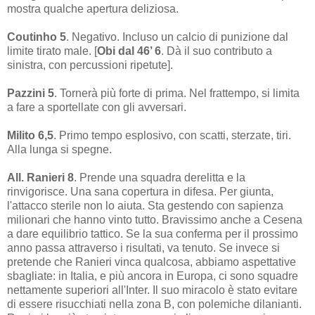
mostra qualche apertura deliziosa.
Coutinho 5
. Negativo. Incluso un calcio di punizione dal
limite tirato male. [
Obi dal 46’ 6
. Dà il suo contributo a
sinistra, con percussioni ripetute].
Pazzini 5
. Tornerà più forte di prima. Nel frattempo, si limita
a fare a sportellate con gli avversari.
Milito 6,5
. Primo tempo esplosivo, con scatti, sterzate, tiri.
Alla lunga si spegne.
All. Ranieri 8
. Prende una squadra derelitta e la
rinvigorisce. Una sana copertura in difesa. Per giunta,
l'attacco sterile non lo aiuta. Sta gestendo con sapienza
milionari che hanno vinto tutto. Bravissimo anche a Cesena
a dare equilibrio tattico. Se la sua conferma per il prossimo
anno passa attraverso i risultati, va tenuto. Se invece si
pretende che Ranieri vinca qualcosa, abbiamo aspettative
sbagliate: in Italia, e più ancora in Europa, ci sono squadre
nettamente superiori all'Inter. Il suo miracolo è stato evitare
di essere risucchiati nella zona B, con polemiche dilanianti.