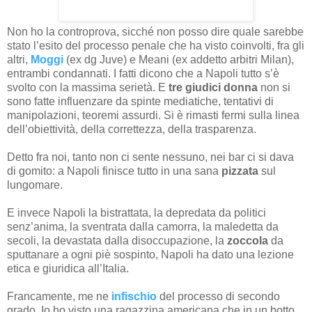
Non ho la controprova, sicché non posso dire quale sarebbe
stato l’esito del processo penale che ha visto coinvolti, fra gli
altri,
Moggi
(ex dg Juve) e Meani (ex addetto arbitri Milan),
entrambi condannati. I fatti dicono che a Napoli tutto s’è
svolto con la massima serietà. E
tre giudici donna
non si
sono fatte influenzare da spinte mediatiche, tentativi di
manipolazioni, teoremi assurdi. Si è rimasti fermi sulla linea
dell’obiettività, della correttezza, della trasparenza.
Detto fra noi, tanto non ci sente nessuno, nei bar ci si dava
di gomito: a Napoli finisce tutto in una sana
pizzata
sul
lungomare.
E invece Napoli la bistrattata, la depredata da politici
senz’anima, la sventrata dalla camorra, la maledetta da
secoli, la devastata dalla disoccupazione, la
zoccola
da
sputtanare a ogni piè sospinto, Napoli ha dato una lezione
etica e giuridica all’Italia.
Francamente, me ne
infischio
del processo di secondo
grado. Io ho visto una ragazzina americana che in un botto