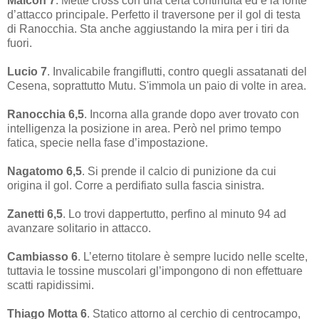
Maicon 7
. Mette cross con una certa continuità ed è la fonte
d’attacco principale. Perfetto il traversone per il gol di testa
di Ranocchia. Sta anche aggiustando la mira per i tiri da
fuori.
Lucio 7
. Invalicabile frangiflutti, contro quegli assatanati del
Cesena, soprattutto Mutu. S'immola un paio di volte in area.
Ranocchia 6,5
. Incorna alla grande dopo aver trovato con
intelligenza la posizione in area. Però nel primo tempo
fatica, specie nella fase d’impostazione.
Nagatomo 6,5
. Si prende il calcio di punizione da cui
origina il gol. Corre a perdifiato sulla fascia sinistra.
Zanetti 6,5
. Lo trovi dappertutto, perfino al minuto 94 ad
avanzare solitario in attacco.
Cambiasso 6
. L’eterno titolare è sempre lucido nelle scelte,
tuttavia le tossine muscolari gl’impongono di non effettuare
scatti rapidissimi.
Thiago Motta 6
. Statico attorno al cerchio di centrocampo,