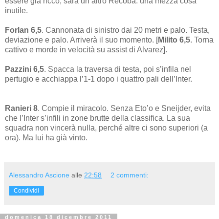
essere già ricco, sarà un altro Recoba: una mezza cosa
inutile.
Forlan 6,5
. Cannonata di sinistro dai 20 metri e palo. Testa,
deviazione e palo. Arriverà il suo momento. [
Milito 6,5
. Torna
cattivo e morde in velocità su assist di Alvarez].
Pazzini 6,5
. Spacca la traversa di testa, poi s’infila nel
pertugio e acchiappa l’1-1 dopo i quattro pali dell’Inter.
Ranieri 8
. Compie il miracolo. Senza Eto’o e Sneijder, evita
che l’Inter s’infili in zone brutte della classifica. La sua
squadra non vincerà nulla, perché altre ci sono superiori (a
ora). Ma lui ha già vinto.
Alessandro Ascione
alle
22:58
2 commenti:
Condividi
domenica 18 dicembre 2011