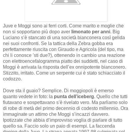
Juve e Moggi sono ai ferri corti. Come marito e moglie che
non si sopportano più dopo aver
limonato per anni
. Big
Luciano s’è stancato di una società bianconera così gelida
nei suoi confronti. Se la tattica della Zebra gobba era
perfettamente riuscita con Giraudo e Agricola (del tipo, ma
chi li conosce ’sti due?), ottenendo in cambio una reazione
con elettroencefalogramma piatto dei suddetti, nel caso di
Moggi è arrivata la risposta dell’ex onnipotente bianconero.
Stizzito, irritato. Come un serpente cui è stato schiacciato il
codozzo.
Dove sta il guaio? Semplice. Di moggiopoli è emerso
quanto vedete in foto: la
punta dell’iceberg
. Quello che tutti
fiutavano e sospettavano s’è rivelato vero. Ma parliamo solo
di robe di metà del primo decennio di codesto millennio. Ora
immaginate un attimo che Moggi s’incazzi davvero.
Ipotizzate che abbia d’improvviso voglia di parlare di tutto
quello sa. Faccio solo un paio di esempi. La faccenda
doping della Juve. La strana annata 1997-98 culminata col