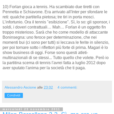
10) Forlan gioca a tennis. Ha scambiato due tiretti con
Pennetta e Schiavone. Era arrivato all'Inter per sfondare le
reti: qualche partitella pietosa; tre tiri in porta mosci.
L’infortunio. Ora il tennis "esibizione". Sì, lo so: gli sponsor, i
soldi, i doveri contrattuali… Mah… Forlan è un oggetto fin
troppo misterioso. Sarà che ho come modello di attaccante
Boninsegna: uno feroce per determinazione, che nei
momenti bui (ci sono per tutti) si leccava le ferite in silenzio,
per poi tornare sotto i riflettori più forte di prima. Magari è lo
show business di oggi. Forse sono questi atleti-
multinazionali di se stessi... Tutto quello che volete. Però io
la partitina scema di tennis l'avrei fatta a luglio 2012 dopo
aver sputato l'anima per la società che ti paga.
Alessandro Ascione
alle
23:02
4 commenti:
Condividi
mercoledì 23 novembre 2011