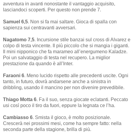
avventura in avanti nonostante il vantaggio acquisito,
lasciandoci scoperti. Per questo non prende 7.
Samuel 6,5
. Non si fa mai saltare. Gioca di spalla con
sapienza sui centravanti avversari.
Nagatomo 7,5
. Incursione stile banzai sul cross di Alvarez e
colpo di testa vincente. Il più piccolo che si mangia i giganti.
Il mini nipponico che fa marameo all’energumeno Kaladze.
Poi un salvataggio di testa nel recupero. La miglior
prestazione da quando è all’Inter.
Faraoni 6
. Meno lucido rispetto alle precedenti uscite. Ogni
tanto, in futuro, dovrà andarsene anche a sinistra in
dribbling, usando il mancino per non divenire prevedibile.
Thiago Motta 6
. Fa il suo, senza giocate eclatanti. Peccato
usi così poco il tiro da fuori, eppure la legnata ce l’ha.
Cambiasso 6
. Smista il gioco, è molto posizionale.
Crescerà nei prossimi mesi, come ha sempre fatto: nella
seconda parte della stagione, brilla di più.