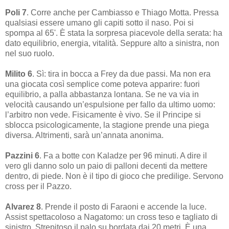
Poli 7
. Corre anche per Cambiasso e Thiago Motta. Pressa
qualsiasi essere umano gli capiti sotto il naso. Poi si
spompa al 65'. È stata la sorpresa piacevole della serata: ha
dato equilibrio, energia, vitalità. Seppure alto a sinistra, non
nel suo ruolo.
Milito 6
. Sì: tira in bocca a Frey da due passi. Ma non era
una giocata così semplice come poteva apparire: fuori
equilibrio, a palla abbastanza lontana. Se ne va via in
velocità causando un’espulsione per fallo da ultimo uomo:
l’arbitro non vede. Fisicamente è vivo. Se il Principe si
sblocca psicologicamente, la stagione prende una piega
diversa. Altrimenti, sarà un’annata anonima.
Pazzini 6
. Fa a botte con Kaladze per 96 minuti. A dire il
vero gli danno solo un paio di palloni decenti da mettere
dentro, di piede. Non è il tipo di gioco che predilige. Servono
cross per il Pazzo.
Alvarez 8
. Prende il posto di Faraoni e accende la luce.
Assist spettacoloso a Nagatomo: un cross teso e tagliato di
sinistro. Strepitoso il palo su bordata dai 20 metri. È una