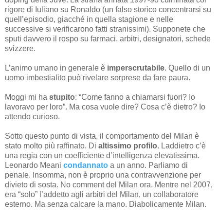
rigore di Iuliano su Ronaldo (un falso storico concentrarsi su
quell’episodio, giacché in quella stagione e nelle
successive si verificarono fatti stranissimi). Supponete che
sputi davvero il rospo su farmaci, arbitri, designatori, schede
svizzere.
L’animo umano in generale è
imperscrutabile
. Quello di un
uomo imbestialito può rivelare sorprese da fare paura.
Moggi mi ha
stupito
: “Come fanno a chiamarsi fuori? Io
lavoravo per loro”. Ma cosa vuole dire? Cosa c’è dietro? Io
attendo curioso.
Sotto questo punto di vista, il comportamento del Milan è
stato molto più raffinato. Di
altissimo profilo
. Laddietro c’è
una regia con un coefficiente d’intelligenza elevatissima.
Leonardo Meani
condannato
a un anno. Parliamo di
penale. Insomma, non è proprio una contravvenzione per
divieto di sosta. No comment del Milan ora. Mentre nel 2007,
era “solo” l’addetto agli arbitri del Milan, un collaboratore
esterno. Ma senza calcare la mano. Diabolicamente Milan.