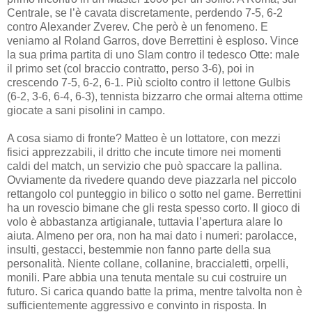
Centrale, se l’è cavata discretamente, perdendo 7-5, 6-2
contro Alexander Zverev. Che però è un fenomeno. E
veniamo al Roland Garros, dove Berrettini è esploso. Vince
la sua prima partita di uno Slam contro il tedesco Otte: male
il primo set (col braccio contratto, perso 3-6), poi in
crescendo 7-5, 6-2, 6-1. Più sciolto contro il lettone Gulbis
(6-2, 3-6, 6-4, 6-3), tennista bizzarro che ormai alterna ottime
giocate a sani pisolini in campo.
A cosa siamo di fronte? Matteo è un lottatore, con mezzi
fisici apprezzabili, il dritto che incute timore nei momenti
caldi del match, un servizio che può spaccare la pallina.
Ovviamente da rivedere quando deve piazzarla nel piccolo
rettangolo col punteggio in bilico o sotto nel game. Berrettini
ha un rovescio bimane che gli resta spesso corto. Il gioco di
volo è abbastanza artigianale, tuttavia l’apertura alare lo
aiuta. Almeno per ora, non ha mai dato i numeri: parolacce,
insulti, gestacci, bestemmie non fanno parte della sua
personalità. Niente collane, collanine, braccialetti, orpelli,
monili. Pare abbia una tenuta mentale su cui costruire un
futuro. Si carica quando batte la prima, mentre talvolta non è
sufficientemente aggressivo e convinto in risposta. In