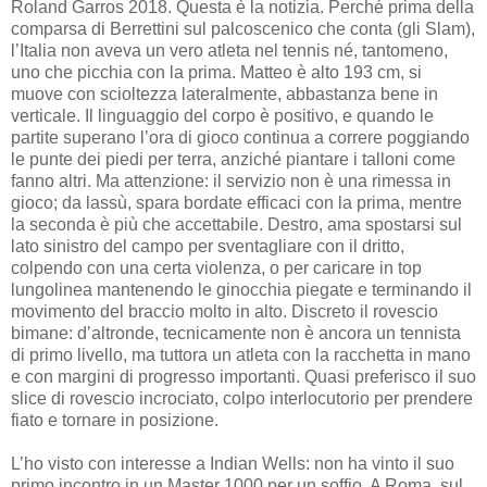
Roland Garros 2018. Questa è la notizia. Perché prima della
comparsa di Berrettini sul palcoscenico che conta (gli Slam),
l’Italia non aveva un vero atleta nel tennis né, tantomeno,
uno che picchia con la prima. Matteo è alto 193 cm, si
muove con scioltezza lateralmente, abbastanza bene in
verticale. Il linguaggio del corpo è positivo, e quando le
partite superano l’ora di gioco continua a correre poggiando
le punte dei piedi per terra, anziché piantare i talloni come
fanno altri. Ma attenzione: il servizio non è una rimessa in
gioco; da lassù, spara bordate efficaci con la prima, mentre
la seconda è più che accettabile. Destro, ama spostarsi sul
lato sinistro del campo per sventagliare con il dritto,
colpendo con una certa violenza, o per caricare in top
lungolinea mantenendo le ginocchia piegate e terminando il
movimento del braccio molto in alto. Discreto il rovescio
bimane: d’altronde, tecnicamente non è ancora un tennista
di primo livello, ma tuttora un atleta con la racchetta in mano
e con margini di progresso importanti. Quasi preferisco il suo
slice di rovescio incrociato, colpo interlocutorio per prendere
fiato e tornare in posizione.
L’ho visto con interesse a Indian Wells: non ha vinto il suo
primo incontro in un Master 1000 per un soffio. A Roma, sul