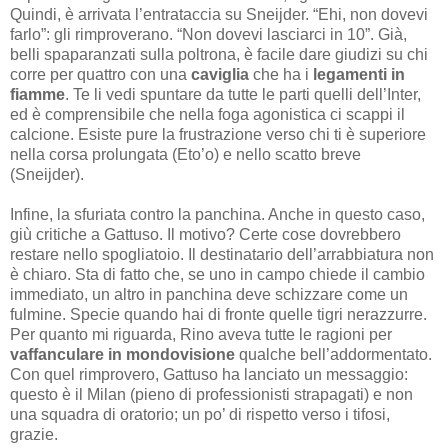
Quindi, è arrivata l’entrataccia su Sneijder. “Ehi, non dovevi
farlo”: gli rimproverano. “Non dovevi lasciarci in 10”. Già,
belli spaparanzati sulla poltrona, è facile dare giudizi su chi
corre per quattro con una
caviglia
che ha i
legamenti in
fiamme
. Te li vedi spuntare da tutte le parti quelli dell’Inter,
ed è comprensibile che nella foga agonistica ci scappi il
calcione. Esiste pure la frustrazione verso chi ti è superiore
nella corsa prolungata (Eto’o) e nello scatto breve
(Sneijder).
Infine, la sfuriata contro la panchina. Anche in questo caso,
giù critiche a Gattuso. Il motivo? Certe cose dovrebbero
restare nello spogliatoio. Il destinatario dell’arrabbiatura non
è chiaro. Sta di fatto che, se uno in campo chiede il cambio
immediato, un altro in panchina deve schizzare come un
fulmine. Specie quando hai di fronte quelle tigri nerazzurre.
Per quanto mi riguarda, Rino aveva tutte le ragioni per
vaffanculare in mondovisione
qualche bell’addormentato.
Con quel rimprovero, Gattuso ha lanciato un messaggio:
questo è il Milan (pieno di professionisti strapagati) e non
una squadra di oratorio; un po’ di rispetto verso i tifosi,
grazie.