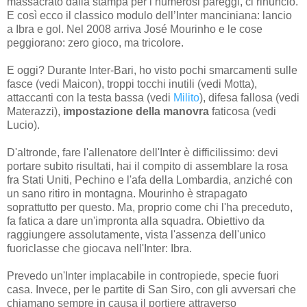
massacrato dalla stampa per i numerosi pareggi, ci rinunciò.
E così ecco il classico modulo dell’Inter manciniana: lancio
a Ibra e gol. Nel 2008 arriva José Mourinho e le cose
peggiorano: zero gioco, ma tricolore.
E oggi? Durante Inter-Bari, ho visto pochi smarcamenti sulle
fasce (vedi Maicon), troppi tocchi inutili (vedi Motta),
attaccanti con la testa bassa (vedi
Milito
), difesa fallosa (vedi
Materazzi),
impostazione della manovra
faticosa (vedi
Lucio).
D'altronde, fare l'allenatore dell'Inter è difficilissimo: devi
portare subito risultati, hai il compito di assemblare la rosa
fra Stati Uniti, Pechino e l'afa della Lombardia, anziché con
un sano ritiro in montagna. Mourinho è strapagato
soprattutto per questo. Ma, proprio come chi l'ha preceduto,
fa fatica a dare un'impronta alla squadra. Obiettivo da
raggiungere assolutamente, vista l'assenza dell'unico
fuoriclasse che giocava nell'Inter: Ibra.
Prevedo un'Inter implacabile in contropiede, specie fuori
casa. Invece, per le partite di San Siro, con gli avversari che
chiamano sempre in causa il portiere attraverso