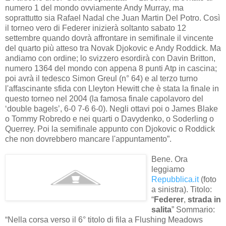
numero 1 del mondo ovviamente Andy Murray, ma
soprattutto sia Rafael Nadal che Juan Martin Del Potro. Così
il torneo vero di Federer inizierà soltanto sabato 12
settembre quando dovrà affrontare in semifinale il vincente
del quarto più atteso tra Novak Djokovic e Andy Roddick. Ma
andiamo con ordine; lo svizzero esordirà con Davin Britton,
numero 1364 del mondo con appena 8 punti Atp in cascina;
poi avrà il tedesco Simon Greul (n° 64) e al terzo turno
l'affascinante sfida con Lleyton Hewitt che è stata la finale in
questo torneo nel 2004 (la famosa finale capolavoro del
‘double bagels’, 6-0 7-6 6-0). Negli ottavi poi o James Blake
o Tommy Robredo e nei quarti o Davydenko, o Soderling o
Querrey. Poi la semifinale appunto con Djokovic o Roddick
che non dovrebbero mancare l'appuntamento”.
Bene. Ora
leggiamo
Repubblica.it
(foto
a sinistra). Titolo:
“
Federer
,
strada in
salita
” Sommario:
“Nella corsa verso il 6° titolo di fila a Flushing Meadows