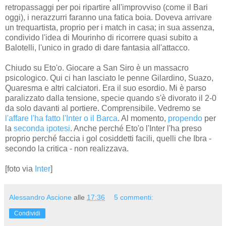
retropassaggi per poi ripartire all'improvviso (come il Bari
oggi), i nerazzurri faranno una fatica boia. Doveva arrivare
un trequartista, proprio per i match in casa; in sua assenza,
condivido l'idea di Mourinho di ricorrere quasi subito a
Balotelli, l'unico in grado di dare fantasia all'attacco.
Chiudo su Eto'o. Giocare a San Siro è un massacro
psicologico. Qui ci han lasciato le penne Gilardino, Suazo,
Quaresma e altri calciatori. Era il suo esordio. Mi è parso
paralizzato dalla tensione, specie quando s'è divorato il 2-0
da solo davanti al portiere. Comprensibile. Vedremo se
l'affare l'ha fatto l'Inter o il Barca
. Al momento,
propendo
per
la
seconda ipotesi
. Anche perché Eto'o l'Inter l'ha preso
proprio perché faccia i gol cosiddetti facili, quelli che Ibra -
secondo la critica - non realizzava.
[foto via
Inter
]
Alessandro Ascione
alle
17:36
5 commenti:
Condividi