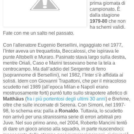
prima giornata di
campionato. È
dalla stagione
1979-80
che non
ha schemi validi.
Fate con me un salto nel passato.
Con l'allenatore Eugenio Bersellini, ingaggiato nel 1977,
l'Inter aveva un trequartista, Beccalossi, che ispirava le
punte Altobelli e Muraro. Pasinato stava largo sulla destra,
mentre Oriali, Caso e Marini tessevano bene la tela a
centrocampo. Ma dall’addio del Sergente di ferro
(soprannome di Bersellini), nel 1982, l’Inter s’è affidata ai
solisti. Idem con Giovanni Trapattoni, che per il miracoloso
scudetto nel 1989 (all’epoca Milan e Napoli erano
mostruosamente forti) puntò tutto sullo strapotere atletico di
Matthäus
(
fra i più portentosi degli ultimi 30 anni
) e Brehme,
oltre che sulle incornate di Serena. Con Simoni, nel 1997-
98, lo schema era: palla a
Ronaldo
. Tuttavia, lo scudetto
non arrivò per una stranissima serie di errori arbitrali pro
Juve. Nel suo primo anno, nel 2004, Roberto Mancini tentò
di dare un gioco arioso alla squadra, in parte riuscendoci: