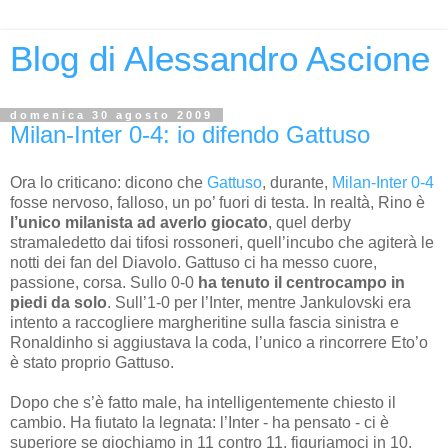
Blog di Alessandro Ascione
domenica 30 agosto 2009
Milan-Inter 0-4: io difendo Gattuso
Ora lo criticano: dicono che
Gattuso
, durante,
Milan-Inter 0-4
fosse nervoso, falloso, un po’ fuori di testa. In realtà, Rino è
l’unico milanista ad averlo giocato
, quel derby
stramaledetto dai tifosi rossoneri, quell’incubo che agiterà le
notti dei fan del Diavolo. Gattuso ci ha messo cuore,
passione, corsa. Sullo 0-0
ha tenuto il centrocampo in
piedi da solo
. Sull’1-0 per l’Inter, mentre Jankulovski era
intento a raccogliere margheritine sulla fascia sinistra e
Ronaldinho si aggiustava la coda, l’unico a rincorrere Eto’o
è stato proprio Gattuso.
Dopo che s’è fatto male, ha intelligentemente chiesto il
cambio. Ha fiutato la legnata: l’Inter - ha pensato - ci è
superiore se giochiamo in 11 contro 11, figuriamoci in 10.