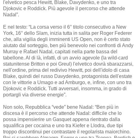
l'elvetico pesca Hewitt, Blake, Davydenko, e uno tra
Djokovic e Roddick. Più agevole il percorso che attende
Nadal”.
E nel testo: “La corsa verso il 6° titolo consecutivo a New
York, 16° dello Slam, inizia tutta in salita per Roger Federer
che, alla vigilia degli imminenti US Open, non è certo stato
aiutato dal sorteggio, ben più benevolo nei confronti di Andy
Murray e Rafael Nadal, capitati nella parte bassa del
tabellone. Al di là, infatti, di un avvio agevole (la wild-card
statunitense Britton e poi Greul) l'elvetico dovrà sbarazzarsi,
nell'ordine, prima del redivivo Hewitt, poi dell'idolo di casa
Blake, quindi del russo Davydenko, protagonista dell'estate
con le vittorie a Umago e ad Amburgo, e, infine, con uno tra
Djokovic e Roddick. Tutti avversari, insomma, in grado di
portargli via diverse energie”.
Non solo, Repubblica “vede” bene Nadal: “Ben più in
discesa è il percorso che attende Nadal: difficile che lo
possa impensierire un Gasquet appena rientrato dalla
squalifica per cocaina e uno tra Kiefer e Llodra, due tipi
troppo discontinui per contrastare il regolarista maiorchino.
Poi ci sarebbero Almagro, Ferrer e uno tra Tsonga, Berdich o