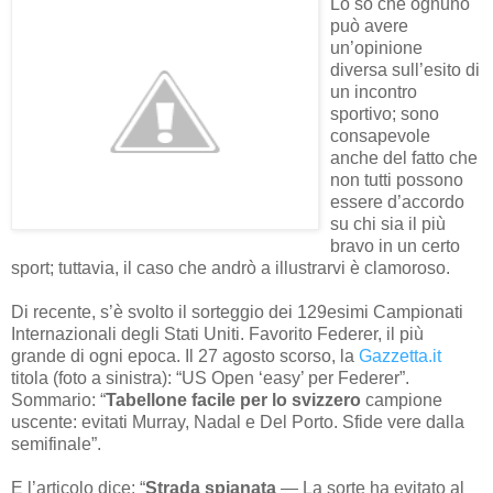
Lo so che ognuno
può avere
un’opinione
diversa sull’esito di
un incontro
sportivo; sono
consapevole
anche del fatto che
non tutti possono
essere d’accordo
su chi sia il più
bravo in un certo
sport; tuttavia, il caso che andrò a illustrarvi è clamoroso.
Di recente, s’è svolto il sorteggio dei 129esimi Campionati
Internazionali degli Stati Uniti. Favorito Federer, il più
grande di ogni epoca. Il 27 agosto scorso, la
Gazzetta.it
titola (foto a sinistra): “US Open ‘easy’ per Federer”.
Sommario: “
Tabellone facile per lo svizzero
campione
uscente: evitati Murray, Nadal e Del Porto. Sfide vere dalla
semifinale”.
E l’articolo dice: “
Strada spianata
— La sorte ha evitato al