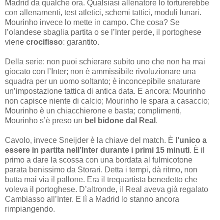
Madrid da qualche ora. Qualsiasi allenatore lo torturerebbe
con allenamenti, test atletici, schemi tattici, moduli lunari.
Mourinho invece lo mette in campo. Che cosa? Se
l’olandese sbaglia partita o se l’Inter perde, il portoghese
viene
crocifisso
: garantito.
Della serie: non puoi schierare subito uno che non ha mai
giocato con l’Inter; non è ammissibile rivoluzionare una
squadra per un uomo soltanto; è inconcepibile snaturare
un’impostazione tattica di antica data. E ancora: Mourinho
non capisce niente di calcio; Mourinho le spara a casaccio;
Mourinho è un chiacchierone e basta; complimenti,
Mourinho s’è preso un
bel bidone dal Real
.
Cavolo, invece Sneijder è la chiave del match. È
l’unico a
essere in partita nell’Inter durante i primi 15 minuti
. È il
primo a dare la scossa con una bordata al fulmicotone
parata benissimo da Storari. Detta i tempi, dà ritmo, non
butta mai via il pallone. Era il trequartista benedetto che
voleva il portoghese. D’altronde, il Real aveva già regalato
Cambiasso all’Inter. E lì a Madrid lo stanno ancora
rimpiangendo.