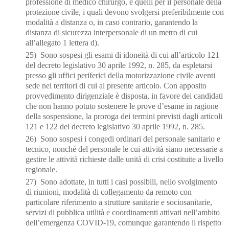
professione di medico chirurgo,
e quelli per il personale della
protezione civile, i quali devono svolgersi preferibilmente con
modalità a distanza o, in caso contrario, garantendo la
distanza di sicurezza interpersonale di
un metro di cui
all’allegato 1 lettera d).
25)
Sono sospesi gli esami di idoneità di cui all’articolo 121
del decreto legislativo 30 aprile 1992,
n. 285, da espletarsi
presso gli uffici periferici della motorizzazione civile aventi
sede nei territori di cui al presente articolo. Con apposito
provvedimento dirigenziale è disposta, in
favore dei candidati
che non hanno potuto sostenere le prove d’esame in ragione
della
sospensione, la proroga dei termini previsti dagli articoli
121 e 122 del decreto legislativo 30 aprile 1992, n. 285.
26) Sono sospesi i congedi ordinari del personale sanitario e
tecnico, nonché del personale le cui attività siano necessarie a
gestire le attività richieste dalle unità di crisi costituite a livello
regionale.
27) Sono adottate, in tutti i casi possibili, nello svolgimento
di riunioni, modalità di collegamento da remoto con
particolare riferimento a strutture sanitarie e sociosanitarie,
servizi di pubblica utilità e coordinamenti attivati ne
ll’ambito
dell’emergenza COVID
-19, comunque garantendo
il rispetto