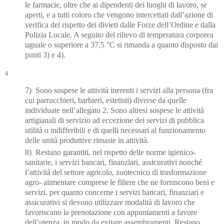
le farmacie, oltre che ai dipendenti dei luoghi di lavoro, se
aperti, e a tutti coloro che vengono intercettati
dall’azione di
verifica del rispetto dei divieti dalle Forze dell’Ordine e dalla
Polizia Locale. A
seguito del rilievo di temperatura corporea
uguale o superiore a 37,5 °C si rimanda a quanto disposto dai
punti 3) e 4).
4
7) Sono sospese le attività inerenti i servizi alla persona (fra
cui parrucchieri, barbieri, estetisti)
diverse da quelle
individuate nell’allegato 2. Sono altresì sospese le attività
artigianali di
servizio ad eccezione dei servizi di pubblica
utilità o indifferibili e di quelli necessari al funzionamento
delle unità produttive rimaste in attività.
8) Restano garantiti, nel rispetto delle norme igienico-
sanitarie, i servizi bancari, finanziari,
assicurativi nonché
l’attività
del settore agricolo, zootecnico di trasformazione
agro- alimentare comprese le filiere che ne forniscono beni e
servizi. per quanto concerne i servizi bancari, finanziari e
assicurativi si devono utilizzare modalità di lavoro che
favoriscano la prenotazione con appuntamenti a favore
de
ll’utenza, in modo da evitare assembramenti. Restano