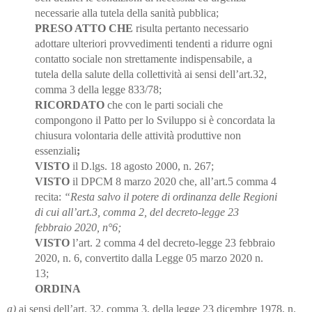
necessarie alla tutela della sanità pubblica;
PRESO ATTO CHE
risulta pertanto necessario
adottare ulteriori provvedimenti tendenti a ridurre ogni
contatto sociale non strettamente indispensabile, a
tutela della salute della collettività ai sensi
dell’art.32,
comma 3 della legge 833/78;
RICORDATO
che con le parti sociali che
compongono il Patto per lo Sviluppo si è concordata la
chiusura volontaria delle attività produttive non
essenziali
;
VISTO
il D.lgs. 18 agosto 2000, n. 267;
VISTO
il DPCM 8 marzo 2020 che, all’art.5 comma 4
recita:
“Resta salvo il potere di ordinanza delle Regioni
di cui all’art.3, comma 2, del decreto
-legge 23
febbraio 2020, n°6;
VISTO
l’art. 2 comma 4
del decreto-legge 23 febbraio
2020, n. 6, convertito dalla Legge 05 marzo 2020 n.
13;
ORDINA
a)
ai sensi dell’art. 32, comma 3, della legge 23 dicembre 1978, n.