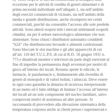
eccezione per le attività di vendita di
generi alimentari e di
prima necessità individuate nell’allegato 1, sia nell’ambito
degli esercizi commerciali di vicinato, sia nell’ambito della
media e grand
e distribuzione, anche ricompresi
nei centri
commerciali, purché sia consentito l’accesso alle sole predette
attività. Sono altresì
sospesi tutti i mercati settimanali scoperti
cittadini, sia per il settore merceologico alimentare che non
alimentare. Sono
chiusi i distributori automatici cosiddetti
“h24” che distribuiscono
bevande e alimenti confezionati.
Sono bloccate le slot machine e gli altri apparecchi di cui
all’art. 110 del T.U.L.P.S. di cui al R.D. 18 giugno 1931 n.
773
e disattivati monitor e televisori da parte degli esercenti al
fine di impedire la permanenza degli avventori per motivi
di
gioco all’interno dei locali. Restano aperte le edicole, le
farmacie, le parafarmacie
e, limitatamente alla rivendita di
generi di monopoli e di valori bollati, i tabaccai. Deve essere
in ogni caso garantita la distanza di sicurezza interpersonale
di un metro ed è fatto obbligo di
limitare l’accesso all’interno
dei locali ad un solo componente del nucleo familiare, salvo
comprovati motivi di assistenza ad altre persone. Si
raccomanda di provvedere alla rilevazione sistematica della
temperatura corporea anche ai clienti presso i supermercati e