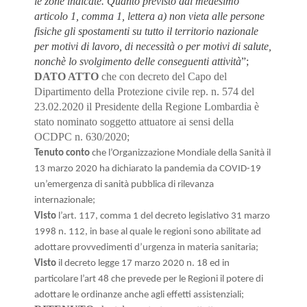
le zone indicate. Quanto previsto dal medesimo
articolo 1, comma 1, lettera a) non vieta alle persone
fisiche gli spostamenti su tutto il territorio nazionale
per motivi di lavoro, di necessità o per motivi di salute,
nonchè lo svolgimento delle conseguenti attività
”
;
DATO ATTO
che con decreto del Capo del
Dipartimento della Protezione civile rep. n. 574 del
23.02.2020 il Presidente della Regione Lombardia è
stato nominato soggetto attuatore ai sensi della
OCDPC n. 630/2020;
Tenuto conto
che l’Organizzazione Mondiale della Sanità il
13
marzo 2020 ha dichiarato la pandemia da COVID-
19
un’emergenza di sanità pubblica di rilevanza
internazionale;
Visto
l’art. 117, comma 1 del decreto legislativo 31 marzo
1998 n. 112, in base al quale le regioni sono abilitate ad
adottare provvedimenti d’
urgenza in materia sanitaria;
Visto
il decreto legge 17 marzo 2020 n. 18 ed in
particolare l’art 48 che prevede per le Regioni il potere di
adottare le ordinanze anche agli effetti assistenziali;