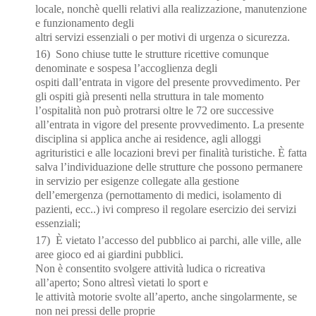
locale, nonchè quelli relativi alla realizzazione, manutenzione
e funzionamento degli
altri servizi essenziali o per motivi di urgenza o sicurezza.
16)
Sono chiuse tutte le strutture ricettive comunque
denominate e sospesa l’accoglienza degli
ospiti dall’entrata in vigore del presente provvedimento.
Per
gli ospiti già presenti nella struttura in tale momento
l
’ospitalità non può protrarsi oltre le 72 ore successive
all’entrata in
vigore del presente provvedimento. La presente
disciplina si applica anche ai residence, agli alloggi
agrituristici e alle locazioni brevi per finalità turistiche.
È fatta
salva l’individuazione
delle strutture che possono permanere
in servizio per esigenze collegate alla gestione
dell’emergenza (pernottamento di medici, isolamento di
pazienti,
ecc..) ivi compreso il regolare esercizio dei servizi
essenziali;
17)
È vietato l’accesso del pubblico ai parchi, alle ville, alle
aree gioco ed ai giardini pubblici.
N
on è consentito svolgere attività ludica o ricreativa
all’aperto;
Sono altresì vietati lo sport e
le attività motorie svolte
all’aperto, anche singolarmente, se
non nei pressi delle proprie