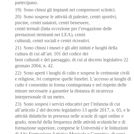
partecipano.
19) Sono chiusi gli impianti nei comprensori sciistici.
20) Sono sospese le attività di palestre, centri sportivi,
piscine, centri natatori, centri benessere,
centri termali (fatta eccezione per l’erogazione delle
prestazioni rientranti nei LEA), centri
culturali, centri sociali e centri ricreativi.
21)
Sono chiusi i musei e gli altri istituti e luoghi della
cultura di cui all’art. 101 del codice dei
beni culturali e del paesaggio, di cui al decreto legislativo 22
gennaio 2004, n. 42.
22) Sono aperti i luoghi di culto e sospese le cerimonie civili
e religiose, ivi comprese quelle funebri.
L’accesso ai luoghi di
culto è consentito in forma contingentata e nel rispetto delle
misure necessarie a garantire la distanza di sicurezza
interpersonale di un metro.
23)
Sono sospesi i servizi educativi per l’infanzia di cui
all’articolo 2 del decreto legislativo 13
aprile 2017, n. 65, e le
attività didattiche in presenza nelle scuole di ogni ordine e
grado, nonché della frequenza delle attività scolastiche e di
formazione superiore, comprese le Università e le Istituzioni
di Alta Formazione Artistica Musicale e Coreutica, di corsi