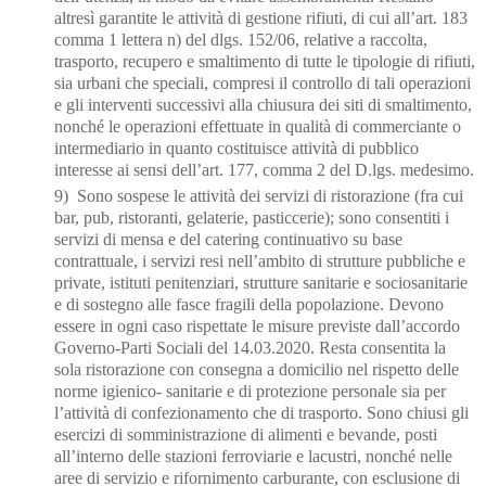
altresì garantite le attività di gestione rifiuti, di cui all’art. 183
comma 1 lettera n) del
dlgs. 152/06, relative a raccolta,
trasporto, recupero e smaltimento di tutte le tipologie di rifiuti,
sia urbani che speciali, compresi il controllo di tali operazioni
e gli interventi successivi alla chiusura dei siti di smaltimento,
nonché le operazioni effettuate in qualità di commerciante o
intermediario in quanto costituisce attività di pubblico
interesse ai sensi
dell’art. 177, comma 2 del D.lgs. medesimo.
9) Sono sospese le attività dei servizi di ristorazione (fra cui
bar, pub, ristoranti, gelaterie, pasticcerie); sono consentiti i
servizi di mensa e del catering continuativo su base
contrattuale,
i servizi resi nell’ambito di strutture pubbliche e
private, i
stituti penitenziari, strutture sanitarie e sociosanitarie
e di sostegno alle fasce fragili della popolazione. Devono
essere in ogni caso
rispettate le misure previste dall’accordo
Governo
-Parti Sociali del 14.03.2020. Resta consentita la
sola ristorazione con consegna a domicilio nel rispetto delle
norme igienico- sanitarie e di protezione personale
sia per
l’attivit
à di confezionamento che di trasporto. Sono
chiusi gli
esercizi di somministrazione di alimenti e bevande, posti
all’interno delle stazioni
ferroviarie e lacustri, nonché nelle
aree di servizio e rifornimento carburante, con esclusione di