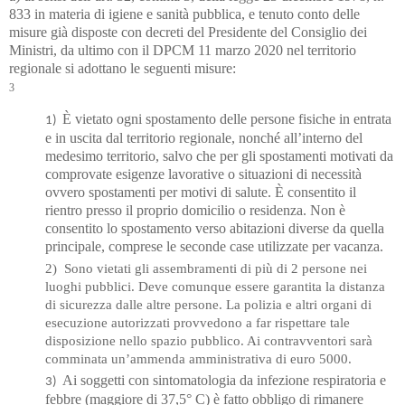
833 in materia di igiene e sanità
pubblica, e tenuto conto delle
misure già disposte con decreti del Presidente del Consiglio dei
Ministri, da ultimo con il DPCM 11 marzo 2020 nel territorio
regionale si adottano le seguenti misure:
3
È vietato ogni spostamento delle persone fisiche in entrata
1)
e in uscita dal territorio regionale,
nonché all’interno de
l
medesimo territorio, salvo che per gli spostamenti motivati da
comprovate esigenze lavorative o situazioni di necessità
ovvero spostamenti per motivi di salute. È consentito il
rientro presso il proprio domicilio o residenza. Non è
consentito lo spostamento verso abitazioni diverse da quella
principale, comprese le seconde case utilizzate per vacanza.
2) Sono vietati gli assembramenti di più di 2 persone nei
luoghi pubblici. Deve comunque essere garantita la distanza
di sicurezza dalle altre persone. La polizia e altri organi di
esecuzione autorizzati provvedono a far rispettare tale
disposizione nello spazio pubblico. Ai contravventori sarà
comminata
un’ammenda amministrativa di euro 5000.
Ai soggetti con sintomatologia da infezione respiratoria e
3)
febbre (maggiore di 37,5° C) è fatto obbligo di rimanere