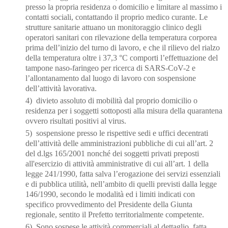
presso la propria residenza o domicilio e limitare al massimo i
contatti sociali, contattando il proprio medico curante. Le
strutture sanitarie attuano un monitoraggio clinico degli
operatori sanitari con rilevazione della
temperatura corporea
prima dell’inizio
del turno di lavoro, e che il rilievo del rialzo
della temperatura oltre i 37,3 °C comporti
l’effettuazione del
tampone naso
-faringeo per ricerca di SARS-CoV-
2 e
l’allontanamento dal
luogo di lavoro con sospensione
de
ll’attività lavorativa.
4) divieto assoluto di mobilità dal proprio domicilio o
residenza per i soggetti sottoposti alla misura della quarantena
ovvero risultati positivi al virus.
5) sospensione presso le rispettive sedi e uffici decentrati
dell’attività de
lle amministrazioni
pubbliche di cui all’art. 2
del d.lgs 165/2001 nonché dei soggetti privati preposti
all'esercizio
di attività
amministrative di cui all’art. 1 della
legge 241/1990, fatta salva l’erogazione dei
servizi essenziali
e di pubblica utilità,
nell’ambito di quelli previsti dalla legge
146/1990,
secondo le modalità ed i limiti indicati con
specifico provvedimento del Presidente della Giunta
regionale, sentito il Prefetto territorialmente competente.
6) Sono sospese le attività commerciali al dettaglio, fatta