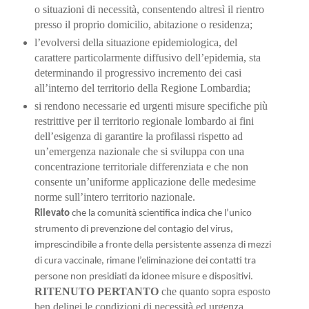
o situazioni di necessità, consentendo altresì il rientro
presso il proprio domicilio, abitazione o residenza;
l’evolversi della situazione epidemiologica, del
carattere particolarmente diffusivo dell’epidemia,
sta
determinando il progressivo incremento dei casi
all’interno del territorio della Regione
Lombardia;
si rendono necessarie ed urgenti misure specifiche più
restrittive per il territorio regionale lomba
rdo ai fini
dell’esigenza di garantire la profilassi rispetto ad
un’emergenza nazionale che si sviluppa con una
concentrazione territoriale differenziata e che non
consente un’uniforme applicazione delle medesime
norme sull’intero territorio nazionale
.
Rilevato
che la comunità scientifica indica
che l’unico
strumento di prevenzione del contagio del virus,
imprescindibile
a fronte della persistente assenza di mezzi
di cura vaccinale, rimane l’eliminazione dei
contatti tra
persone non presidiati da idonee misure e dispositivi.
RITENUTO PERTANTO
che quanto sopra esposto
ben delinei le condizioni di necessità ed urgenza