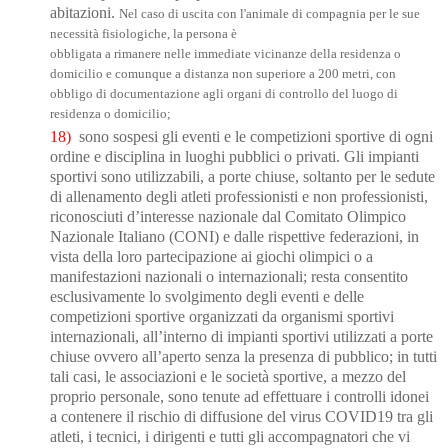
abitazioni.
Nel caso di uscita con l'animale di compagnia per le sue
necessità fisiologiche, la persona è
obbligata a rimanere nelle immediate vicinanze della residenza o
domicilio e comunque a distanza non superiore a 200 metri, con
obbligo di documentazione agli organi di controllo del luogo di
residenza o domicilio;
18)
sono sospesi gli eventi e le competizioni sportive di ogni
ordine e disciplina in luoghi pubblici o privati. Gli impianti
sportivi sono utilizzabili, a porte chiuse, soltanto per le sedute
di allenamento degli atleti professionisti e non professionisti,
ri
conosciuti d’interesse nazionale
dal Comitato Olimpico
Nazionale Italiano (CONI) e dalle rispettive federazioni, in
vista della loro partecipazione ai giochi olimpici o a
manifestazioni nazionali o internazionali; resta consentito
esclusivamente lo svolgimento degli eventi e delle
competizioni sportive
organizzati da organismi sportivi
internazionali, all’interno di impianti sportivi utilizzati a porte
chiuse ovvero all’aperto senza la presenza di pubblico; in tutti
tali casi, le associazioni
e le società sportive, a mezzo del
proprio personale, sono tenute ad effettuare i controlli idonei
a contenere il rischio di diffusione del virus COVID19 tra gli
atleti, i tecnici, i dirigenti e tutti gli accompagnatori che vi