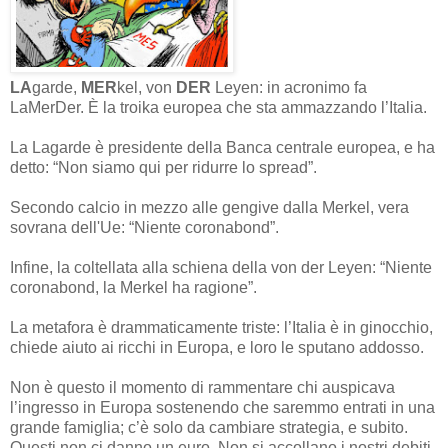
LA
garde,
MER
kel, von
DER
Leyen: in acronimo fa
LaMerDer. È la troika europea che sta ammazzando l’Italia.
La Lagarde è presidente della Banca centrale europea, e ha
detto: “Non siamo qui per ridurre lo spread”.
Secondo calcio in mezzo alle gengive dalla Merkel, vera
sovrana dell'Ue: “Niente coronabond”.
Infine, la coltellata alla schiena della von der Leyen: “Niente
coronabond, la Merkel ha ragione”.
La metafora è drammaticamente triste: l’Italia è in ginocchio,
chiede aiuto ai ricchi in Europa, e loro le sputano addosso.
Non è questo il momento di rammentare chi auspicava
l’ingresso in Europa sostenendo che saremmo entrati in una
grande famiglia; c’è solo da cambiare strategia, e subito.
Questi non ci danno un euro. Non si accollano i nostri debiti.