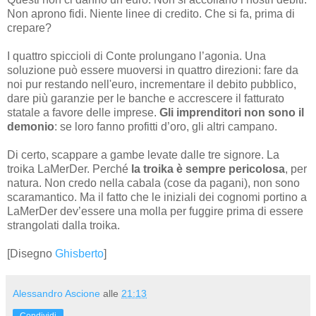
Non aprono fidi. Niente linee di credito. Che si fa, prima di
crepare?
I quattro spiccioli di Conte prolungano l’agonia. Una
soluzione può essere muoversi in quattro direzioni: fare da
noi pur restando nell'euro, incrementare il debito pubblico,
dare più garanzie per le banche e accrescere il fatturato
statale a favore delle imprese.
Gli imprenditori non sono il
demonio
: se loro fanno profitti d’oro, gli altri campano.
Di certo, scappare a gambe levate dalle tre signore. La
troika LaMerDer. Perché
la troika è sempre pericolosa
, per
natura. Non credo nella cabala (cose da pagani), non sono
scaramantico. Ma il fatto che le iniziali dei cognomi portino a
LaMerDer dev’essere una molla per fuggire prima di essere
strangolati dalla troika.
[Disegno
Ghisberto
]
Alessandro Ascione
alle
21:13
Condividi