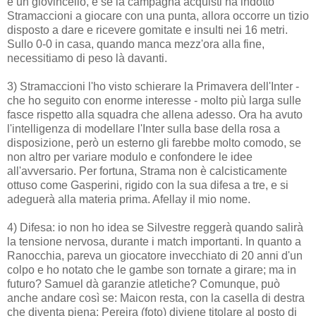
è un giovincello, e se la campagna acquisti ha indotto
Stramaccioni a giocare con una punta, allora occorre un tizio
disposto a dare e ricevere gomitate e insulti nei 16 metri.
Sullo 0-0 in casa, quando manca mezz'ora alla fine,
necessitiamo di peso là davanti.
3) Stramaccioni l'ho visto schierare la Primavera dell'Inter -
che ho seguito con enorme interesse - molto più larga sulle
fasce rispetto alla squadra che allena adesso. Ora ha avuto
l'intelligenza di modellare l'Inter sulla base della rosa a
disposizione, però un esterno gli farebbe molto comodo, se
non altro per variare modulo e confondere le idee
all'avversario. Per fortuna, Strama non è calcisticamente
ottuso come Gasperini, rigido con la sua difesa a tre, e si
adeguerà alla materia prima. Afellay il mio nome.
4) Difesa: io non ho idea se Silvestre reggerà quando salirà
la tensione nervosa, durante i match importanti. In quanto a
Ranocchia, pareva un giocatore invecchiato di 20 anni d'un
colpo e ho notato che le gambe son tornate a girare; ma in
futuro? Samuel dà garanzie atletiche? Comunque, può
anche andare così se: Maicon resta, con la casella di destra
che diventa piena; Pereira (foto) diviene titolare al posto di