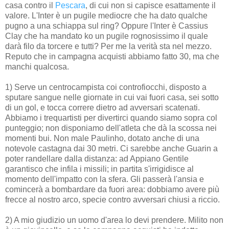
casa contro il
Pescara
, di cui non si capisce esattamente il
valore. L'Inter è un pugile mediocre che ha dato qualche
pugno a una schiappa sul ring? Oppure l'Inter è Cassius
Clay che ha mandato ko un pugile rognosissimo il quale
darà filo da torcere e tutti? Per me la verità sta nel mezzo.
Reputo che in campagna acquisti abbiamo fatto 30, ma che
manchi qualcosa.
1) Serve un centrocampista coi controfiocchi, disposto a
sputare sangue nelle giornate in cui vai fuori casa, sei sotto
di un gol, e tocca correre dietro ad avversari scatenati.
Abbiamo i trequartisti per divertirci quando siamo sopra col
punteggio; non disponiamo dell'atleta che dà la scossa nei
momenti bui. Non male Paulinho, dotato anche di una
notevole castagna dai 30 metri. Ci sarebbe anche Guarin a
poter randellare dalla distanza: ad Appiano Gentile
garantisco che infila i missili; in partita s'irrigidisce al
momento dell'impatto con la sfera. Gli passerà l'ansia e
comincerà a bombardare da fuori area: dobbiamo avere più
frecce al nostro arco, specie contro avversari chiusi a riccio.
2) A mio giudizio un uomo d'area lo devi prendere. Milito non