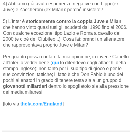
4) Abbiamo già avuto esperienze negative con Lippi (ex
Juve) e Zaccheroni (ex Milan): perché insistere?
5) L’Inter è
storicamente contro la coppia Juve e Milan
,
che hanno vinto quasi tutti gli scudetti dal 1990 fino al 2006.
Con qualche eccezione, tipo Lazio e Roma a cavallo del
2000 (e cioè del Giubileo...). Cosa fai: prendi un allenatore
che rappresentava proprio Juve e Milan?
Per quanto possa contare la mia opinione, io invece Capello
all’Inter lo vedrei bene (
qui
lo difendevo dagli attacchi della
stampa inglese): non tanto per il suo tipo di gioco o per le
sue convinzioni tattiche; il fatto è che Don Fabio è uno dei
pochi allenatori in grado di tenere testa sia a un gruppo di
giovanotti miliardari
dentro lo spogliatoio sia alla pressione
dei media milanesi.
[foto via
thefa.com/England
]