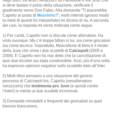
negli uffici, tra amici nerazzurri su Facebook e via Sms, che
si deve tastare il polso della situazione, verificare il
gradimento verso Don Fabio. Alla domanda “Ti piacerebbe
Capello al posto di
Mourinho
?”, molti interisti (grosso modo
la metà di quanti ho interpellato) mi dicono di no. A seconda
dei casi, la risposta mi viene motivata come segue.
1) Per carità, Capello non si discute come allenatore. Ha
vinto ovunque. Ma c’è troppo Milan in lui, sia come giocatore
sia come tecnico. Soprattutto, Mascellone di ferro è il mister
della Juve che vinse i due scudetti di
Calciopoli
(2005 e
2006). E Capello non ha mai detto che la cancellazione di
quei due tricolori sia stata condivisibile. Anzi, più d’una volta
ha espresso opinioni negative sullo scudetto dato all’Inter.
2) Molti tifosi pensano a una situazione del genere:
processo di Calciopoli bis, Capello (neoallenatore
nerazzurro) che
testimonia pro Juve
(e quindi contro
l’Inter!) in merito ai due scudetti incriminati.
3) Domande inevitabili e frequenti dei giornalisti su quel
biennio bianconero.