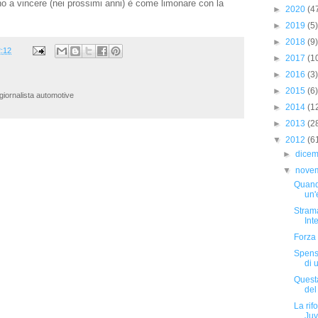
 a vincere (nei prossimi anni) è come limonare con la
►
2020
(4
►
2019
(5)
►
2018
(9)
:12
►
2017
(1
►
2016
(3)
►
2015
(6)
iornalista automotive
►
2014
(1
►
2013
(2
▼
2012
(6
►
dice
▼
nove
Quand
un
Stram
Inte
Forza
Spensi
di u
Questa
del
La rif
Juv