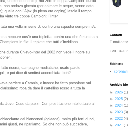
tina, un elenco infinito), ma zero in coppa Campioni: quella
a, non andava giocata (per calmare le acque, venne dato
); quella con l’Ajax (in piena era doping) lascia il tempo
a vinto tre coppe Campioni: l’Inter.
tata una volta in serie B, contro una squadra sempre in A.
Contatti
 sa neppure cos’è una tripletta, contro una che è riuscita a
ampions in fila: il triplete che tutti c’invidiano.
E-mail
aas
Cell.
349 3
 che durante Chievo-Inter del 2002 non vede il rigore su
nconeri.
Etichette
 fatto ricorsi, campagne mediatiche, usato parole
coronavi
ali, e poi dice di sentirsi accerchiata: boh?
veva perdere a Catania, e invece ha fatto pressione sul
Archivio bl
larissimo: roba da dare il cartellino rosso a tutta la
►
2026
(1)
►
2025
(2)
ifa Juve. Cose da pazzi. Con prostituzione intellettuale al
►
2024
(1
►
2023
(3)
►
2022
(4)
 schiacciante dei bianconeri (goleada), molto più forti di noi,
uomini giusti, ne riparliamo. So che non può succedere,
►
2021
(1