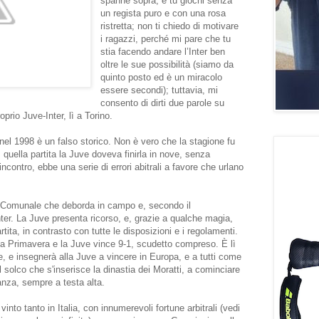
spanne sopra, e tu giochi senza
un regista puro e con una rosa
ristretta; non ti chiedo di motivare
i ragazzi, perché mi pare che tu
stia facendo andare l’Inter ben
oltre le sue possibilità (siamo da
quinto posto ed è un miracolo
essere secondi); tuttavia, mi
consento di dirti due parole su
oprio Juve-Inter, lì a Torino.
 nel 1998 è un falso storico. Non è vero che la stagione fu
, quella partita la Juve doveva finirla in nove, senza
ncontro, ebbe una serie di errori abitrali a favore che urlano
el Comunale che deborda in campo e, secondo il
nter. La Juve presenta ricorso, e, grazie a qualche magia,
artita, in contrasto con tutte le disposizioni e i regolamenti.
la Primavera e la Juve vince 9-1, scudetto compreso. È lì
e, e insegnerà alla Juve a vincere in Europa, e a tutti come
el solco che s'inserisce la dinastia dei Moratti, a cominciare
anza, sempre a testa alta.
into tanto in Italia, con innumerevoli fortune arbitrali (vedi