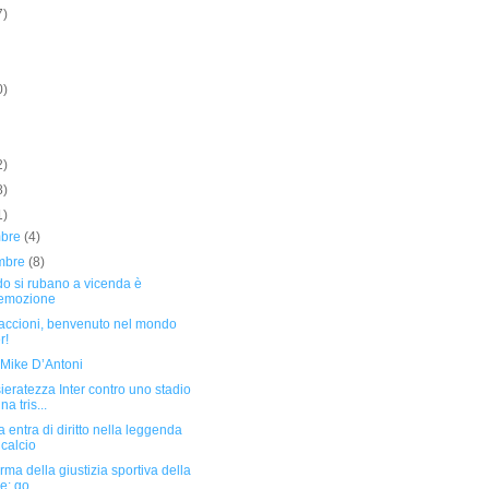
7)
0)
2)
8)
1)
mbre
(4)
mbre
(8)
o si rubano a vicenda è
'emozione
accioni, benvenuto nel mondo
r!
 Mike D’Antoni
eratezza Inter contro uno stadio
na tris...
 entra di diritto nella leggenda
 calcio
orma della giustizia sportiva della
e: go...