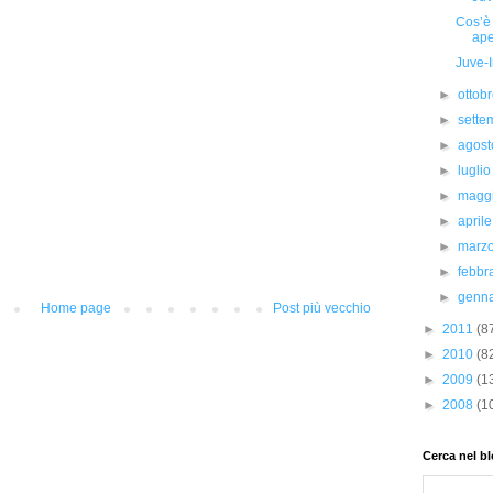
Cos’è 
aper
Juve-
►
ottob
►
sett
►
agos
►
lugli
►
magg
►
april
►
marz
►
febbr
►
genn
Home page
Post più vecchio
►
2011
(8
►
2010
(8
►
2009
(1
►
2008
(1
Cerca nel b