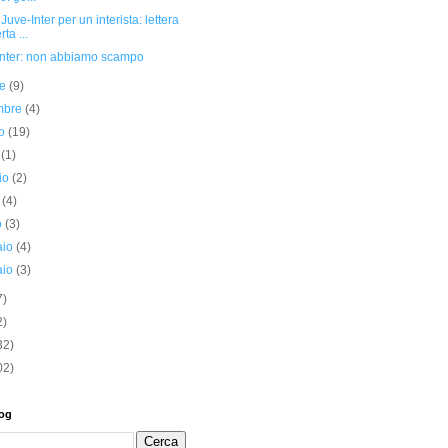
Juve-Inter per un interista: lettera
ta ...
Inter: non abbiamo scampo
re
(9)
embre
(4)
to
(19)
o
(1)
io
(2)
e
(4)
o
(3)
aio
(4)
aio
(3)
7)
2)
32)
02)
log