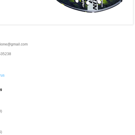
cione@gmail.com
635238
rus
og
0)
4)