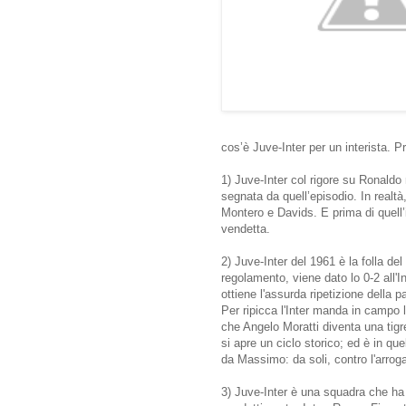
cos’è Juve-Inter per un interista. Pr
1) Juve-Inter col rigore su Ronaldo
segnata da quell’episodio. In realtà
Montero e Davids. E prima di quell’i
vendetta.
2) Juve-Inter del 1961 è la folla d
regolamento, viene dato lo 0-2 all'I
ottiene l'assurda ripetizione della p
Per ripicca l'Inter manda in campo 
che Angelo Moratti diventa una tigr
si apre un ciclo storico; ed è in qu
da Massimo: da soli, contro l'arrog
3) Juve-Inter è una squadra che ha v