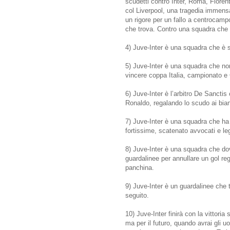
scudetti contro Inter, Roma, Fioren
col Liverpool, una tragedia immens
un rigore per un fallo a centrocampo
che trova. Contro una squadra che h
4) Juve-Inter è una squadra che è s
5) Juve-Inter è una squadra che non
vincere coppa Italia, campionato e Ch
6) Juve-Inter è l’arbitro De Sanctis
Ronaldo, regalando lo scudo ai bia
7) Juve-Inter è una squadra che ha
fortissime, scatenato avvocati e leg
8) Juve-Inter è una squadra che do
guardalinee per annullare un gol rego
panchina.
9) Juve-Inter è un guardalinee che t
seguito.
10) Juve-Inter finirà con la vittoria
ma per il futuro, quando avrai gli 