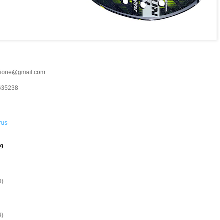
cione@gmail.com
635238
rus
og
0)
4)