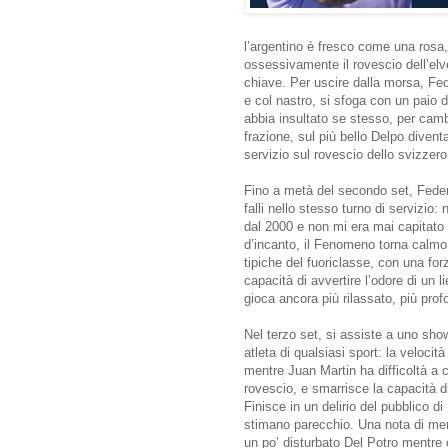
l’argentino è fresco come una rosa,
ossessivamente il rovescio dell’elv
chiave. Per uscire dalla morsa, Fede
e col nastro, si sfoga con un paio 
abbia insultato se stesso, per cambia
frazione, sul più bello Delpo diven
servizio sul rovescio dello svizzero
Fino a metà del secondo set, Feder
falli nello stesso turno di servizio
dal 2000 e non mi era mai capitato 
d’incanto, il Fenomeno torna calmo, 
tipiche del fuoriclasse, con una for
capacità di avvertire l’odore di un 
gioca ancora più rilassato, più prof
Nel terzo set, si assiste a uno sho
atleta di qualsiasi sport: la veloci
mentre Juan Martin ha difficoltà a c
rovescio, e smarrisce la capacità di 
Finisce in un delirio del pubblico di
stimano parecchio. Una nota di merito
un po’ disturbato Del Potro mentre 