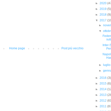
►
2020
(4
►
2019
(5)
►
2018
(9)
▼
2017
(1
►
nove
▼
ottob
Federe
sub
Inter-
Home page
Post più vecchio
Per
Napoli
Han
►
lugli
►
genn
►
2016
(3)
►
2015
(6)
►
2014
(1
►
2013
(2
►
2012
(6
►
2011
(8