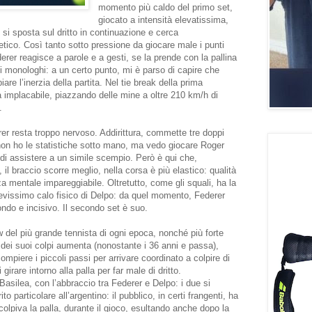
momento più caldo del primo set,
giocato a intensità elevatissima,
 si sposta sul dritto in continuazione e cerca
etico. Così tanto sotto pressione da giocare male i punti
rer reagisce a parole e a gesti, se la prende con la pallina
di monologhi: a un certo punto, mi è parso di capire che
re l’inerzia della partita. Nel tie break della prima
ta implacabile, piazzando delle mine a oltre 210 km/h di
.
er resta troppo nervoso. Addirittura, commette tre doppi
: non ho le statistiche sotto mano, ma vedo giocare Roger
di assistere a un simile scempio. Però è qui che,
il braccio scorre meglio, nella corsa è più elastico: qualità
za mentale impareggiabile. Oltretutto, come gli squali, ha la
lievissimo calo fisico di Delpo: da quel momento, Federer
ondo e incisivo. Il secondo set è suo.
w del più grande tennista di ogni epoca, nonché più forte
tà dei suoi colpi aumenta (nonostante i 36 anni e passa),
ompiere i piccoli passi per arrivare coordinato a colpire di
girare intorno alla palla per far male di dritto.
 Basilea, con l’abbraccio tra Federer e Delpo: i due si
 particolare all’argentino: il pubblico, in certi frangenti, ha
colpiva la palla, durante il gioco, esultando anche dopo la