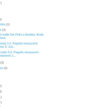
7)
0)
mbre
(1)
re
(3)
r batte Del Potro a Basilea: finale
lime
Samp 3-2. Pagelle nerazzurre:
isic 8; Joa...
-Inter 0-0. Pagelle nerazzurre:
danovic 1...
o
(3)
aio
(3)
2)
8)
1)
7)