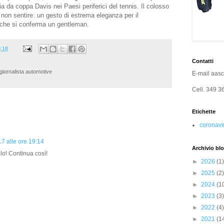
a da coppa Davis nei Paesi periferici del tennis. Il colosso
i non sentire: un gesto di estrema eleganza per il
 che si conferma un gentleman.
:18
Contatti
iornalista automotive
E-mail
aas
Cell.
349 3
Etichette
coronavi
17 alle ore 19:14
Archivio bl
olo! Continua così!
►
2026
(1)
►
2025
(2)
►
2024
(1
►
2023
(3)
►
2022
(4)
►
2021
(1