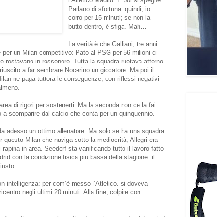
l’Atletico Madrid. E poi si spegne.
Parlano di sfortuna: quindi, io
corro per 15 minuti; se non la
butto dentro, è sfiga. Mah…
La verità è che Galliani, tre anni
e per un Milan competitivo: Pato al PSG per 56 milioni di
e restavano in rossonero. Tutta la squadra ruotava attorno
riuscito a far sembrare Nocerino un giocatore. Ma poi il
Milan ne paga tuttora le conseguenze, con riflessi negativi
almeno.
rea di rigori per sostenerti. Ma la seconda non ce la fai.
to a scomparire dal calcio che conta per un quinquennio.
n da adesso un ottimo allenatore. Ma solo se ha una squadra
 questo Milan che naviga sotto la mediocrità, Allegri era
i rapina in area. Seedorf sta vanificando tutto il lavoro fatto
drid con la condizione fisica più bassa della stagione: il
iusto.
on intelligenza: per com’è messo l’Atletico, si doveva
ricentro negli ultimi 20 minuti. Alla fine, colpire con