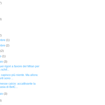
7)
0)
2)
mbre
(1)
embre
(2)
o
(2)
no
(1)
aio
(3)
quei rigori a favore del Milan per
 schif...
 capisco più niente. Ma allora:
nti sono ...
sse calcio: accattivante la
tasia di BetC...
aio
(3)
8)