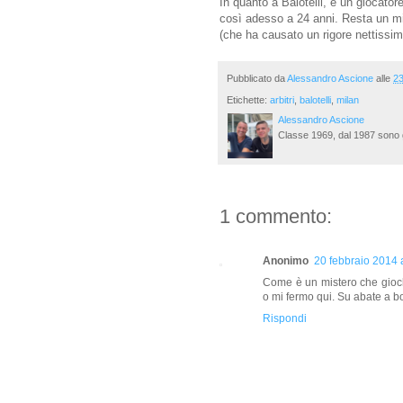
In quanto a Balotelli, è un giocator
così adesso a 24 anni. Resta un mis
(che ha causato un rigore nettissim
Pubblicato da
Alessandro Ascione
alle
23
Etichette:
arbitri
,
balotelli
,
milan
Alessandro Ascione
Classe 1969, dal 1987 sono g
1 commento:
Anonimo
20 febbraio 2014 
Come è un mistero che giochi
o mi fermo qui. Su abate a b
Rispondi