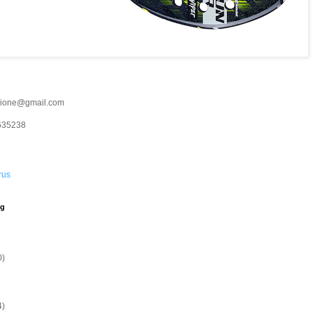
cione@gmail.com
635238
rus
og
0)
4)