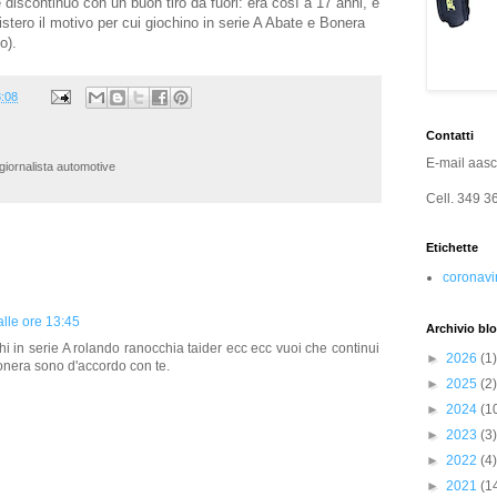
e discontinuo con un buon tiro da fuori: era così a 17 anni, è
tero il motivo per cui giochino in serie A Abate e Bonera
o).
:08
Contatti
E-mail
aas
iornalista automotive
Cell.
349 3
Etichette
coronavi
alle ore 13:45
Archivio bl
 in serie A rolando ranocchia taider ecc ecc vuoi che continui
►
2026
(1)
onera sono d'accordo con te.
►
2025
(2)
►
2024
(1
►
2023
(3)
►
2022
(4)
►
2021
(1