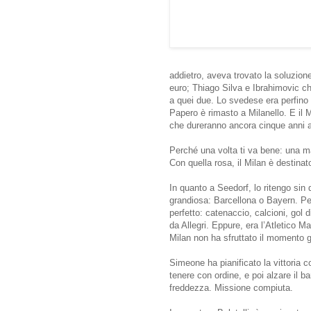
addietro, aveva trovato la soluzion
euro; Thiago Silva e Ibrahimovic ch
a quei due. Lo svedese era perfino 
Papero è rimasto a Milanello. E il 
che dureranno ancora cinque anni 
Perché una volta ti va bene: una ma
Con quella rosa, il Milan è destina
In quanto a Seedorf, lo ritengo si
grandiosa: Barcellona o Bayern. Per
perfetto: catenaccio, calcioni, gol d
da Allegri. Eppure, era l’Atletico Ma
Milan non ha sfruttato il momento g
Simeone ha pianificato la vittoria c
tenere con ordine, e poi alzare il ba
freddezza. Missione compiuta.