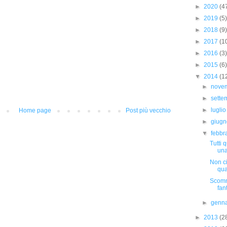
►
2020
(4
►
2019
(5)
►
2018
(9)
►
2017
(1
►
2016
(3)
►
2015
(6)
▼
2014
(1
►
nove
►
sett
►
lugli
Home page
Post più vecchio
►
giug
▼
febbr
Tutti 
una
Non ci
qua
Scomme
fan
►
genn
►
2013
(2