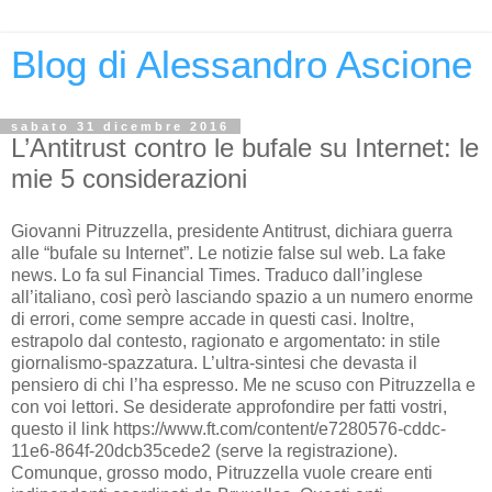
Blog di Alessandro Ascione
sabato 31 dicembre 2016
L’Antitrust contro le bufale su Internet: le
mie 5 considerazioni
Giovanni Pitruzzella, presidente Antitrust, dichiara guerra
alle “bufale su Internet”. Le notizie false sul web. La fake
news. Lo fa sul Financial Times. Traduco dall’inglese
all’italiano, così però lasciando spazio a un numero enorme
di errori, come sempre accade in questi casi. Inoltre,
estrapolo dal contesto, ragionato e argomentato: in stile
giornalismo-spazzatura. L’ultra-sintesi che devasta il
pensiero di chi l’ha espresso. Me ne scuso con Pitruzzella e
con voi lettori. Se desiderate approfondire per fatti vostri,
questo il link https://www.ft.com/content/e7280576-cddc-
11e6-864f-20dcb35cede2 (serve la registrazione).
Comunque, grosso modo, Pitruzzella vuole creare enti