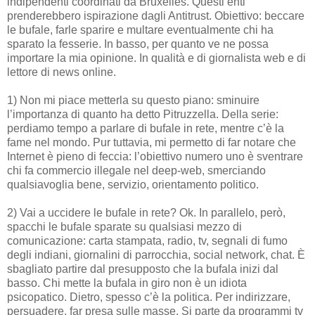
indipendenti coordinati da Bruxelles. Questi enti
prenderebbero ispirazione dagli Antitrust. Obiettivo: beccare
le bufale, farle sparire e multare eventualmente chi ha
sparato la fesserie. In basso, per quanto ve ne possa
importare la mia opinione. In qualità e di giornalista web e di
lettore di news online.
1) Non mi piace metterla su questo piano: sminuire
l’importanza di quanto ha detto Pitruzzella. Della serie:
perdiamo tempo a parlare di bufale in rete, mentre c’è la
fame nel mondo. Pur tuttavia, mi permetto di far notare che
Internet è pieno di feccia: l’obiettivo numero uno è sventrare
chi fa commercio illegale nel deep-web, smerciando
qualsiavoglia bene, servizio, orientamento politico.
2) Vai a uccidere le bufale in rete? Ok. In parallelo, però,
spacchi le bufale sparate su qualsiasi mezzo di
comunicazione: carta stampata, radio, tv, segnali di fumo
degli indiani, giornalini di parrocchia, social network, chat. È
sbagliato partire dal presupposto che la bufala inizi dal
basso. Chi mette la bufala in giro non è un idiota
psicopatico. Dietro, spesso c’è la politica. Per indirizzare,
persuadere, far presa sulle masse. Si parte da programmi tv