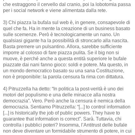
che estraggono il cervello dal cranio, poi la lobotomia passa
per i social network e viene alimentata dalla rete.
3) Chi piazza la bufala sul web è, in genere, consapevole di
quel che fa. Ha in mente la creazione di un business basato
sulle scemenze. Però è tecnologicamente un nano. Un
qualsiasi gigante ha la possibilità di stroncarlo alla nascita.
Basta premere un pulsantino. Allora, sarebbe sufficiente
imporre al colosso di fare piazza pulita. Se il big non si
muove, è perché anche a questa entità superiore le bufale
piazzate dai nani fanno gioco: soldi e potere. Ma questo, in
un mondo democratico basato su una sana Costituzione,
non è proponibile: la parola censura fa rima con dittatura.
4) Pitruzzella ha detto: “In politica la post-verità è uno dei
motori del populismo e una delle minacce alla nostra
democrazia”. Vero. Però anche la censura è nemica della
democrazia. Sentiamo Pitruzzella: “[...] to control information
[...] is historically the job of public powers. They have to
guarantee that information is correct”. Sarà. Tuttavia, chi
controlla i pubblici poteri? Insomma, l’Antitrust delle bufale
non deve diventare un formidabile strumento di potere, in cui