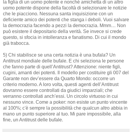
la figlia di un uomo potente e nonché amichetta di un altro
uomo potente dispone della facoltà di selezionare le notizie
che le piacciono. Nessuna santa inquisizione con un
deficiente amico dei potenti che stanga i deboli. Vuoi salvare
la democrazia facendo a pezzi la democrazia. Mmm… Non
può esistere il depositario della verità. Se invece si crede
questo, si sfocia in intolleranza e fanatismo. Di cui il mondo
già trabocca.
5) Chi stabilisce se una certa notizia è una bufala? Un
Antitrust mondiale delle bufale. E chi seleziona le persone
che fanno parte di quell’Antitrust? Attenzione: niente figli,
cugini, amanti dei potenti. Il modello per costituire gli 007 del
Garante non dev’essere da Quarto Mondo: occorre un
criterio moderno. A loro volta, questi agenti dell’Antitrust
dovranno essere controllati da giudici imparziali; che
verranno controllati anch’essi. Un circolo virtuoso in cui
nessuno vince. Come a poker: non esiste un punto vincente
al 100%; c'è sempre la possibilità che qualcun altro abbia in
mano un punto superiore al tuo. Mi pare impossibile, alla
fine, un Antitrust delle bufale.